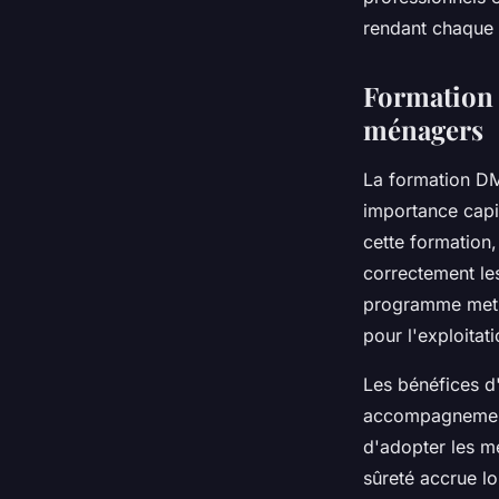
Lucas
•
20 août 2025
•
4 min de lecture
rendant chaque p
Formation 
ménagers
La formation DM
importance capit
cette formation,
correctement les
programme met l
pour l'exploitat
Les bénéfices d
accompagnement 
d'adopter les m
sûreté accrue l