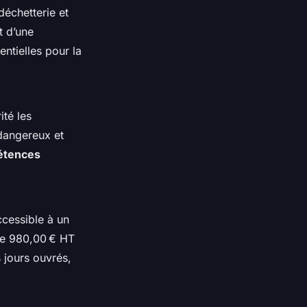
déchetterie et
t d’une
ntielles pour la
ité les
dangereux et
étences
ccessible à un
 de 980,00 € HT
 jours ouvrés,