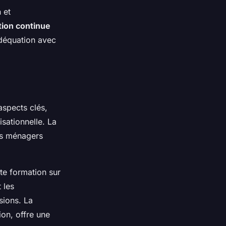
 et
ion continue
adéquation avec
aspects clés,
isationnelle. La
ts ménagers
tte formation sur
 les
sions. La
ion, offre une