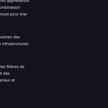
ants apprendront
combinaison
nces pour trier
’examen des
 infrastructures
es filières de
nt des
ereux et