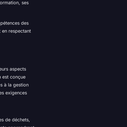
formation, ses
mpétences des
t en respectant
eurs aspects
n est conçue
s à la gestion
 les exigences
es de déchets,