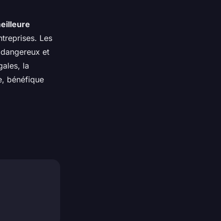
eilleure
ntreprises. Les
s dangereux et
gales, la
e, bénéfique