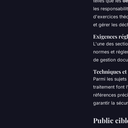
telles que les
dé
les responsabil
d'exercices thé
et gérer les déc
Exigences rég
L'une des secti
normes et réglem
de gestion docu
Techniques et 
Parmi les sujets
traitement font l
références préc
garantir la sécu
Public cibl