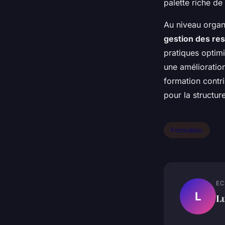
palette riche d
Au niveau organ
gestion des re
pratiques optimi
une amélioration
formation contr
pour la structur
Formation
EC
L
L