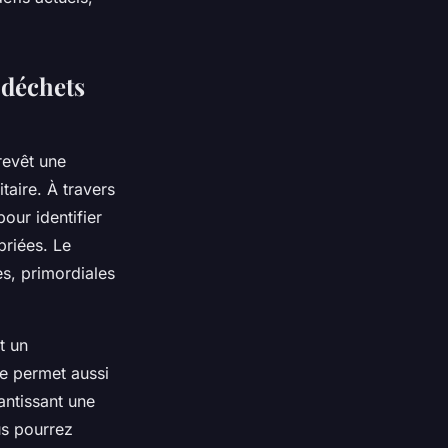
 déchets
revêt une
taire. À travers
our identifier
priées. Le
s, primordiales
t un
e permet aussi
antissant une
us pourrez