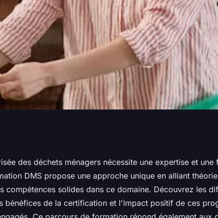
trisez la gestion
risée des déchets ménagers nécessite une expertise et une 
mation DMS propose une approche unique en alliant théorie 
ets ménagers
es compétences solides dans ce domaine. Découvrez les dif
s bénéfices de la certification et l'impact positif de ces pr
engagés. Ce parcours de formation répond également aux dé