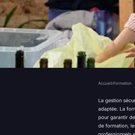
Accueil
›
Formation
FORMATION
Formation DMS : maî
La gestion sécu
adaptée. La for
sécurisée des déch
pour garantir d
de formation, le
professionnels 