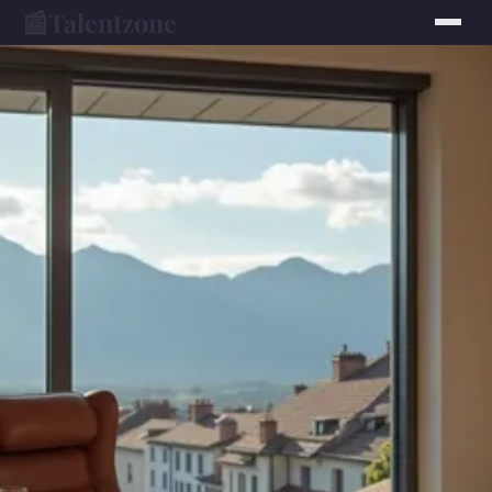
📰
Talentzone