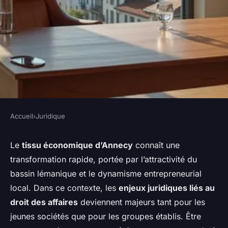
Accueil
›
Juridique
JURIDIQUE
Avocat droit des affaires à
Le
tissu économique d’Annecy
connaît une
transformation rapide, portée par l’attractivité du
annecy : clé de voûte pour
bassin lémanique et le dynamisme entrepreneurial
piloter la croissance de votre
local. Dans ce contexte, les
enjeux juridiques liés au
entreprise
droit des affaires
deviennent majeurs tant pour les
jeunes sociétés que pour les groupes établis. Être
Antoine
•
4 mars 2026
•
7 min de lecture