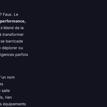
 ? Faux. Le
 performance,
 s'étend de la
'à transformer
r se barricade
e déplorer ou
exigences parfois
 d'un nom
es
 salle
s, rien
es équipements