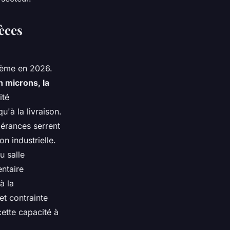
ièces
tème en 2026.
 microns, la
ité
u'à la livraison.
lérances serrent
n industrielle.
u salle
ntaire
à la
et contrainte
ette capacité à