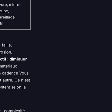
ure, micro-
oupe,
reillage
tif
faille,
rosion.
tif : diminuer
matériaux
sa cadence Vous
 autre. Ce n'est
ntent selon la
ie, complexité