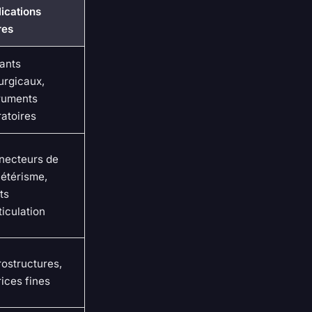
ications
res
ants
urgicaux,
ruments
atoires
necteurs de
étérisme,
ts
ticulation
ostructures,
ices fines