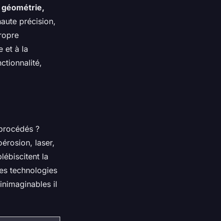
, géométrie,
haute précision,
propre
 et à la
ctionnalité,
 procédés ?
érosion, laser,
lébiscitent la
des technologies
inimaginables il