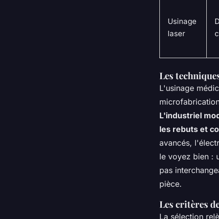
Usinage
D
laser
c
Les techniques
L'usinage médica
microfabrication
L'industriel mo
les rebuts et co
avancés, l'élect
le voyez bien : 
pas interchangea
pièce.
Les critères d
La sélection rel