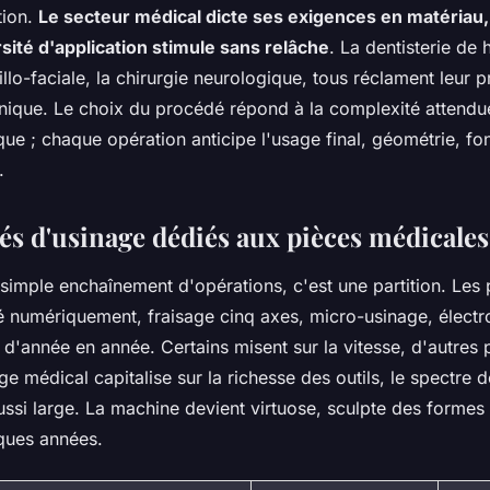
tion.
Le secteur médical dicte ses exigences en matériau
versité d'application stimule sans relâche
. La dentisterie de 
illo-faciale, la chirurgie neurologique, tous réclament leur 
nique. Le choix du procédé répond à la complexité attendue
ique ; chaque opération anticipe l'usage final, géométrie, fon
.
és d'usinage dédiés aux pièces médicales
 simple enchaînement d'opérations, c'est une partition. Les
 numériquement, fraisage cinq axes, micro-usinage, électro
ge d'année en année. Certains misent sur la vitesse, d'autres p
ge médical capitalise sur la richesse des outils, le spectre 
ussi large
. La machine devient virtuose, sculpte des formes 
ques années.