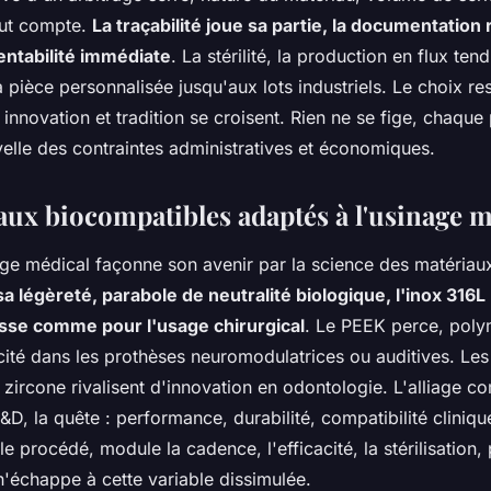
out compte.
La traçabilité joue sa partie, la documentation
entabilité immédiate
. La stérilité, la production en flux tend
a pièce personnalisée jusqu'aux lots industriels. Le choix res
e, innovation et tradition se croisent. Rien ne se fige, chaque
velle des contraintes administratives et économiques.
aux biocompatibles adaptés à l'usinage m
age médical façonne son avenir par la science des matériau
a légèreté, parabole de neutralité biologique, l'inox 316L 
esse comme pour l'usage chirurgical
. Le PEEK perce, pol
cité dans les prothèses neuromodulatrices ou auditives. Le
zircone rivalisent d'innovation en odontologie. L'alliage c
R&D, la quête : performance, durabilité, compatibilité cliniq
 le procédé, module la cadence, l'efficacité, la stérilisation
 n'échappe à cette variable dissimulée.