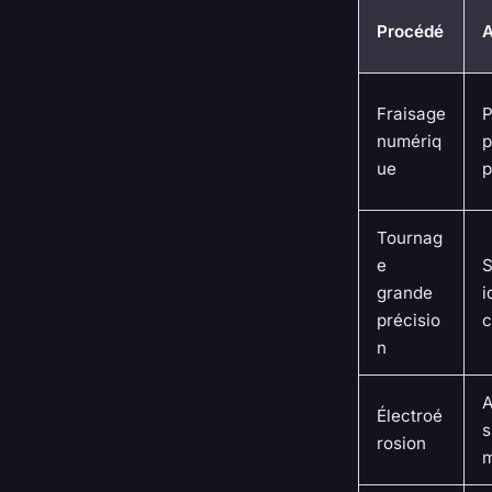
Procédé
A
Fraisage
P
numériq
p
ue
p
Tournag
e
S
grande
i
précisio
c
n
A
Électroé
s
rosion
m