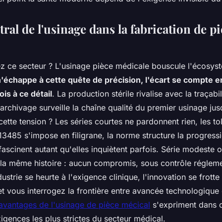
tral de l'usinage dans la fabrication de p
z ce secteur ? L'usinage pièce médicale bouscule l'écosys
échappe à cette quête de précision, l'écart se compte en
ois à ce détail
. La production stérile rivalise avec la traçabil
archivage surveille la chaîne qualité du premier usinage jusq
ette tension ? Les séries courtes ne pardonnent rien, les to
13485 s'impose en filigrane, la norme structure la progressio
fascinent autant qu'elles inquiètent parfois. Série modeste o
 la même histoire :
aucun compromis, sous contrôle régleme
dustrie se heurte à l'exigence clinique, l'innovation se frotte 
t vous interrogez la frontière entre avancée technologique 
avantages de l'usinage de pièce mécical
s'expriment dans c
gences les plus strictes du secteur médical.