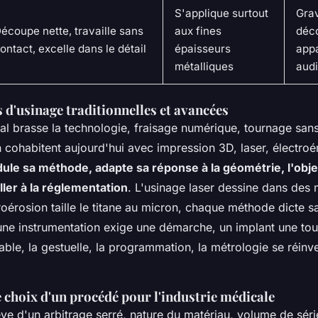
S'applique surtout
Grav
écoupe nette, travaille sans
aux fines
déc
ontact, excelle dans le détail
épaisseurs
appa
métalliques
audi
 d'usinage traditionnelles et avancées
l brasse la technologie, fraisage numérique, tournage sans 
 cohabitent aujourd'hui avec impression 3D, laser, électroé
dule sa méthode, adapte sa réponse à la géométrie, l'objec
ller à la réglementation
. L'usinage laser dessine dans des 
roérosion taille le titane au micron, chaque méthode dicte 
une instrumentation exige une démarche, un implant une tout
ble, la gestuelle, la programmation, la métrologie se réinve
e choix d'un procédé pour l'industrie médicale
ève d'un arbitrage serré, nature du matériau, volume de sér