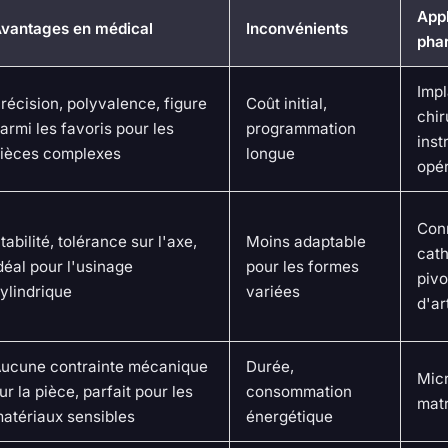
Appl
vantages en médical
Inconvénients
pha
Impl
récision, polyvalence, figure
Coût initial,
chir
armi les favoris pour les
programmation
inst
ièces complexes
longue
opér
Con
tabilité, tolérance sur l'axe,
Moins adaptable
cath
déal pour l'usinage
pour les formes
pivo
ylindrique
variées
d'ar
ucune contrainte mécanique
Durée,
Micr
ur la pièce, parfait pour les
consommation
matr
atériaux sensibles
énergétique