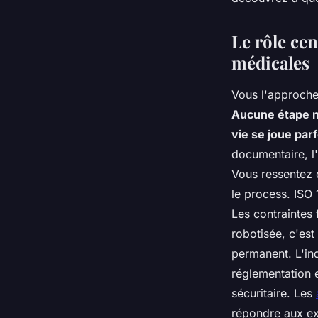
santé
Le rôle cen
Alice
•
10 mars 2026
•
10 min de lecture
médicales
Vous l'approche
Aucune étape n'
vie se joue parf
documentaire, l'
Vous ressentez c
le process. ISO 
Les contraintes 
robotisée, c'est
permanent
. L'in
réglementation e
sécuritaire. Les
répondre aux exi