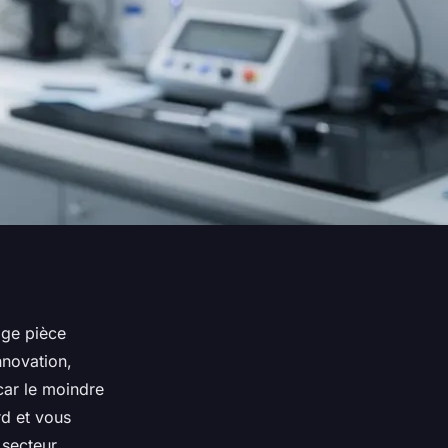
age pièce
nnovation,
 car le moindre
rd et vous
secteur.