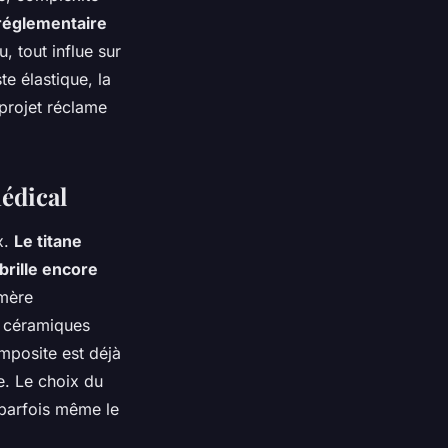
 réglementaire
u, tout influe sur
te élastique, la
 projet réclame
édical
x.
Le titane
brille encore
ymère
s céramiques
omposite est déjà
ue. Le choix du
, parfois même le