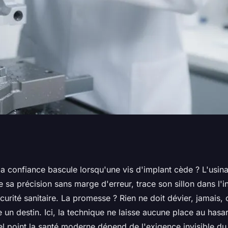
dicales : la
a confiance bascule lorsqu'une vis d'implant cède ? L'usin
sa précision sans marge d'erreur, trace son sillon dans l'i
 de l'innovation
curité sanitaire. La promesse ? Rien ne doit dévier, jamais,
 un destin. Ici, la technique ne laisse aucune place au hasa
l point la santé moderne dépend de l'exigence invisible du 