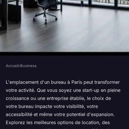
Accueil
›
Business
BUSINESS
Location bureau paris :
L'emplacement d'un bureau à Paris peut transformer
votre activité. Que vous soyez une start-up en pleine
boostez votre activité avec
croissance ou une entreprise établie, le choix de
l'emplacement idéal
votre bureau impacte votre visibilité, votre
accessibilité et même votre potentiel d'expansion.
Valentin
•
20 août 2025
•
4 min de lecture
Explorez les meilleures options de location, des