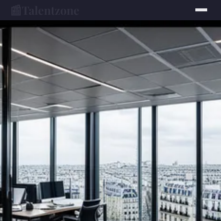
📰
Talentzone